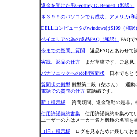
返金を受けた男Geoffrey D. Bennett（和訳）
T
＄３９９のパソコンでも成功。アメリカ(和
DELLコンピュータのwindowsは$199（和訳
ベイエリアの為の返品FAQ（和訳）
FAQ
今までの疑問、質問
返品FAQとあわせて
実践、返品の仕方
まだ草稿です。ご意見、
パナソニックへの公開質問状
日本でもとう
質問状の雛型
雛型第二段（柴さん） 運動
電話での質問の仕方
電話編です。
新！掲示板
質問疑問、返金運動の是非。検
使用許諾契約書集
使用許諾契約を集めています。\wi
ユーザーの方はメーカー名と機種の名前を
（旧）掲示板
ログを見るために残しておき