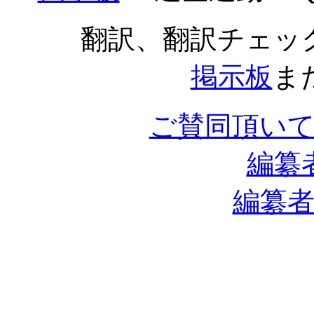
翻訳、翻訳チェッ
掲示板
ま
ご賛同頂い
編纂
編纂