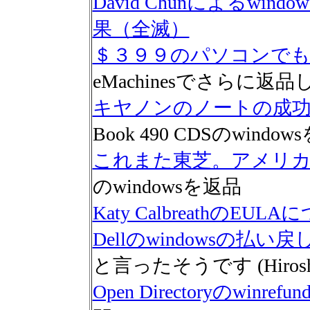
David Chunによるwi
果（全滅）
＄３９９のパソコンで
eMachinesでさらに
キヤノンのノートの成
Book 490 CDSのwindo
これまた東芝。アメリ
のwindowsを返品
Katy CalbreathのEUL
Dellのwindowsの払
と言ったそうです (Hiros
Open Directoryのwinrefun