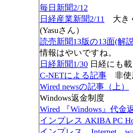
毎日新聞2/12
日経産業新聞2/11
大き
(Yasuさん）
読売新聞13版の13面(解説
情報はやいですね。
日経新聞1/30
日経にも載
C-NETによる記事
非使用
Wired newsの記事（上）
Windows返金制度
Wired 『Windows』
インプレス AKIBA PC Hotl
インプレス Internet wa