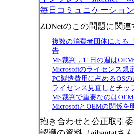
毎日コミュニケーションズ
ZDNetのこの問題に関連
複数の消費者団体による「W
告
MS裁判，11日の週はO
Microsoftのライセン
PC製造費用に占めるOSの
ライセンス見直しとチッ
MS裁判で重要なのはOE
MicrosoftとOEMの
抱き合わせと公正取引委
認識の資料（aibantatさ