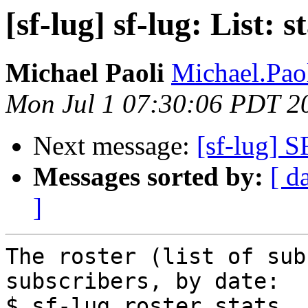
[sf-lug] sf-lug: List: st
Michael Paoli
Michael.Paol
Mon Jul 1 07:30:06 PDT 2
Next message:
[sf-lug] 
Messages sorted by:
[ d
]
The roster (list of sub
subscribers, by date:

$ sf-lug_roster_stats
