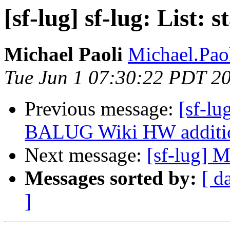
[sf-lug] sf-lug: List: st
Michael Paoli
Michael.Paol
Tue Jun 1 07:30:22 PDT 2
Previous message:
[sf-lu
BALUG Wiki HW additi
Next message:
[sf-lug] 
Messages sorted by:
[ d
]